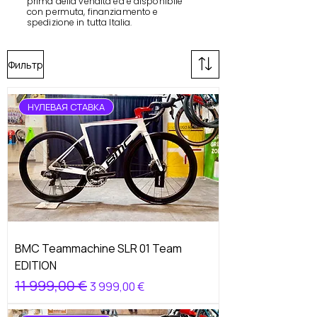
prima della vendita ed è disponibile
con permuta, finanziamento e
spedizione in tutta Italia.
Фильтр
НУЛЕВАЯ СТАВКА
BMC Teammachine SLR 01 Team
EDITION
Обычная цена
11 999,00 €
Цена со скидкой
3 999,00 €