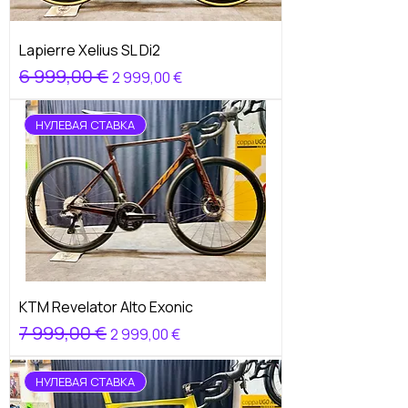
Lapierre Xelius SL Di2
Обычная цена
6 999,00 €
Цена со скидкой
2 999,00 €
НУЛЕВАЯ СТАВКА
KTM Revelator Alto Exonic
Обычная цена
7 999,00 €
Цена со скидкой
2 999,00 €
НУЛЕВАЯ СТАВКА