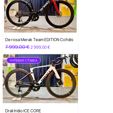
De rosa Merak Team EDITION Cofidis
Обычная цена
7 999,00 €
Цена со скидкой
2 999,00 €
НУЛЕВАЯ СТАВКА
Drali Iridio ICE CORE