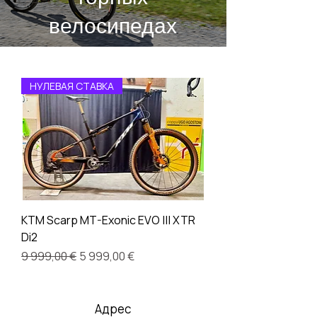
велосипедах
НУЛЕВАЯ СТАВКА
KTM Scarp MT-Exonic EVO ||| XTR
Di2
Обычная цена
Цена со скидкой
9 999,00 €
5 999,00 €
Адрес