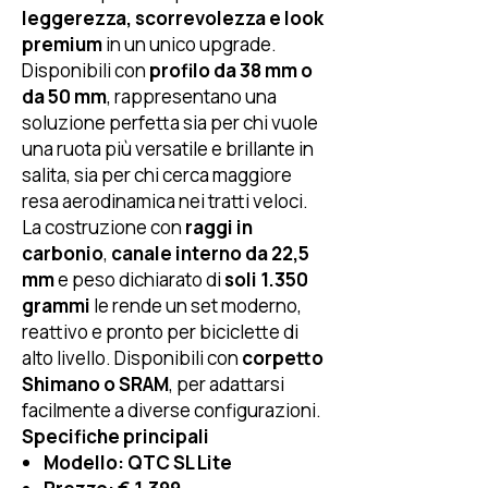
leggerezza, scorrevolezza e look
premium
in un unico upgrade.
Disponibili con
profilo da 38 mm o
da 50 mm
, rappresentano una
soluzione perfetta sia per chi vuole
una ruota più versatile e brillante in
salita, sia per chi cerca maggiore
resa aerodinamica nei tratti veloci.
La costruzione con
raggi in
carbonio
,
canale interno da 22,5
mm
e peso dichiarato di
soli 1.350
grammi
le rende un set moderno,
reattivo e pronto per biciclette di
alto livello. Disponibili con
corpetto
Shimano o SRAM
, per adattarsi
facilmente a diverse configurazioni.
Specifiche principali
Modello:
QTC SL Lite