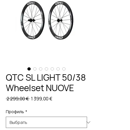
QTC SL LIGHT 50/38
Wheelset NUOVE
Обычная
Спеццена
 2 299,00 € 
1 399,00 €
цена
Профиль
*