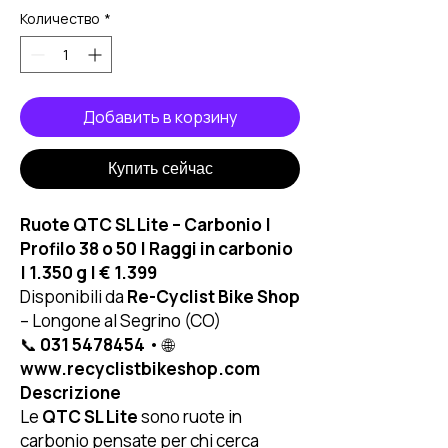
Количество
*
Добавить в корзину
Купить сейчас
Ruote QTC SL Lite – Carbonio |
Profilo 38 o 50 | Raggi in carbonio
| 1.350 g | € 1.399
Disponibili da
Re-Cyclist Bike Shop
– Longone al Segrino (CO)
📞
031 5478454
• 🌐
www.recyclistbikeshop.com
Descrizione
Le
QTC SL Lite
sono ruote in
carbonio pensate per chi cerca