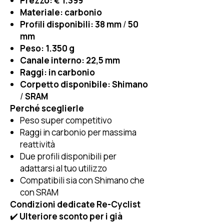
Prezzo:
€ 1.399
Materiale:
carbonio
Profili disponibili:
38 mm
/
50
mm
Peso:
1.350 g
Canale interno:
22,5 mm
Raggi:
in carbonio
Corpetto disponibile:
Shimano
/
SRAM
Perché sceglierle
Peso super competitivo
Raggi in carbonio per massima
reattività
Due profili disponibili per
adattarsi al tuo utilizzo
Compatibili sia con Shimano che
con SRAM
Condizioni dedicate Re-Cyclist
✔️
Ulteriore sconto per i già