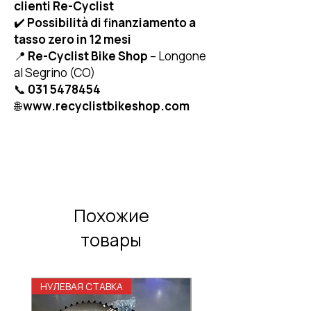
clienti Re-Cyclist
✔️
Possibilità di finanziamento a
tasso zero in 12 mesi
📍
Re-Cyclist Bike Shop
– Longone
al Segrino (CO)
📞
031 5478454
🌐
www.recyclistbikeshop.com
Похожие
товары
НУЛЕВАЯ СТАВКА
НУЛЕВАЯ СТАВКА