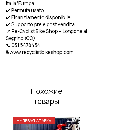
Italia/Europa
✔️ Permuta usato
✔️ Finanziamento disponibile
✔️ Supporto pre e post vendita
📍 Re-Cyclist Bike Shop – Longone al
Segrino (CO)
📞 031 5478454
🌐 www.recyclistbikeshop.com
Похожие
товары
НУЛЕВАЯ СТАВКА
НУЛЕВАЯ СТАВКА