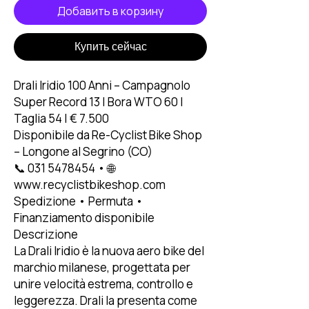
Добавить в корзину
Купить сейчас
Drali Iridio 100 Anni – Campagnolo
Super Record 13 | Bora WTO 60 |
Taglia 54 | € 7.500
Disponibile da Re-Cyclist Bike Shop
– Longone al Segrino (CO)
📞 031 5478454 • 🌐
www.recyclistbikeshop.com
Spedizione • Permuta •
Finanziamento disponibile
Descrizione
La Drali Iridio è la nuova aero bike del
marchio milanese, progettata per
unire velocità estrema, controllo e
leggerezza. Drali la presenta come