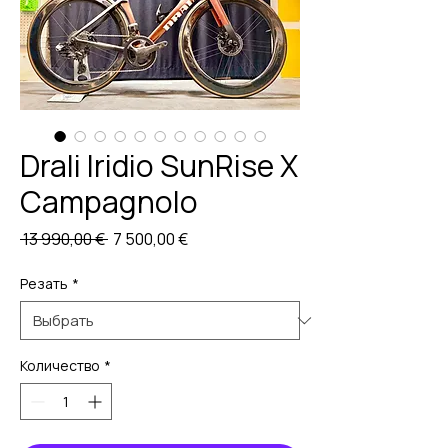
Drali Iridio SunRise X
Campagnolo
Обычная
Спеццена
 13 990,00 € 
7 500,00 €
цена
Резать
*
Количество
*