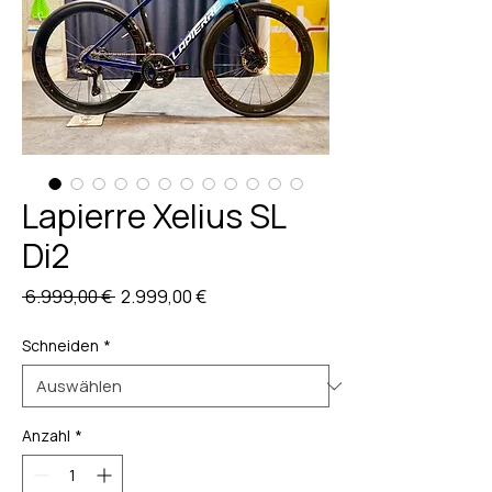
Lapierre Xelius SL
Di2
Standardpreis
Sale-
 6.999,00 € 
2.999,00 €
Preis
Schneiden
*
Anzahl
*