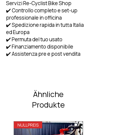
Servizi Re-Cyclist Bike Shop
✔️ Controllo completo e set-up
professionale in officina
✔️ Spedizione rapida in tutta Italia
ed Europa
✔️ Permuta del tuo usato
✔️ Finanziamento disponibile
✔️ Assistenza pre e post vendita
Ähnliche
Produkte
NULLPREIS
NULLPREIS