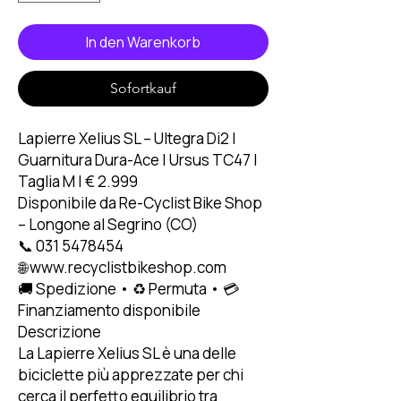
In den Warenkorb
Sofortkauf
Lapierre Xelius SL – Ultegra Di2 |
Guarnitura Dura-Ace | Ursus TC47 |
Taglia M | € 2.999
Disponibile da Re-Cyclist Bike Shop
– Longone al Segrino (CO)
📞 031 5478454
🌐 www.recyclistbikeshop.com
🚚 Spedizione • ♻️ Permuta • 💳
Finanziamento disponibile
Descrizione
La Lapierre Xelius SL è una delle
biciclette più apprezzate per chi
cerca il perfetto equilibrio tra