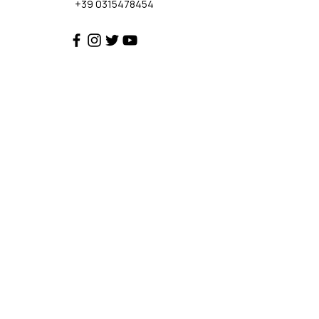
+39 0315478454
Assistenza
Kontaktieren Sie uns
Hilfecenter
Über uns
Policy
Datenschutzrichtlinie
Cookie-Richtlinie