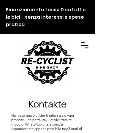
Finanziamento tasso 0 su tutte
le bici - senza interessi e spese
pratica
Kontakte
Hai visto una bici che ti interessa o vuoi
proporci una permuta? Scrivici tramite il
modulo, WhatsApp o telefono: ti
risponderemo appena possibile negli orari di