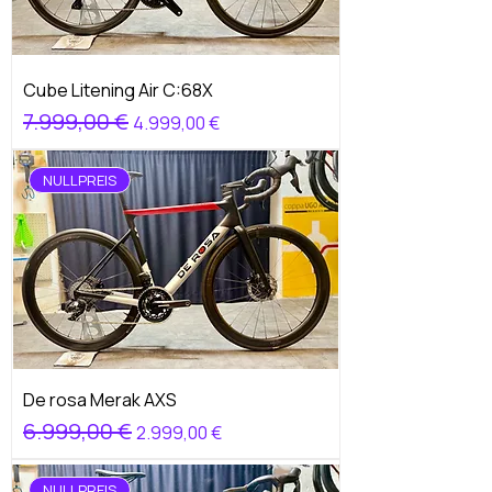
Cube Litening Air C:68X
Standardpreis
7.999,00 €
Sale-Preis
4.999,00 €
NULLPREIS
De rosa Merak AXS
Standardpreis
6.999,00 €
Sale-Preis
2.999,00 €
NULLPREIS