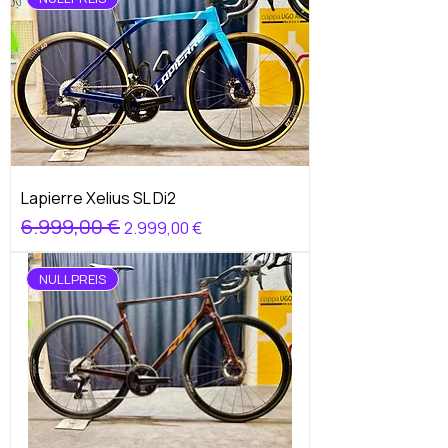
Lapierre Xelius SL Di2
Standardpreis
6.999,00 €
Sale-Preis
2.999,00 €
NULLPREIS