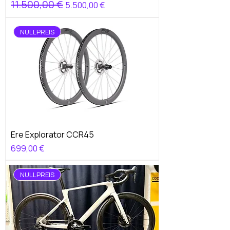
Standardpreis
11.500,00 €
Sale-Preis
5.500,00 €
NULLPREIS
Ere Explorator CCR45
Preis
699,00 €
NULLPREIS