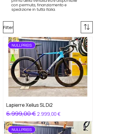
prima della vendita ed è disponibile
con permuta, finanziamento e
spedizione in tutta Italia.
Filter
NULLPREIS
Lapierre Xelius SL Di2
Standardpreis
6.999,00 €
Sale-Preis
2.999,00 €
NULLPREIS