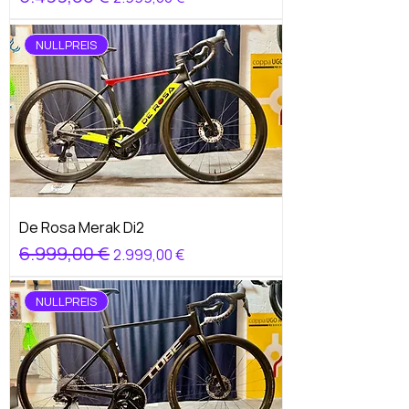
NULLPREIS
De Rosa Merak Di2
Standardpreis
6.999,00 €
Sale-Preis
2.999,00 €
NULLPREIS