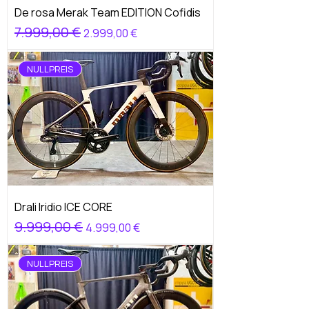
De rosa Merak Team EDITION Cofidis
Standardpreis
7.999,00 €
Sale-Preis
2.999,00 €
NULLPREIS
Drali Iridio ICE CORE
Standardpreis
9.999,00 €
Sale-Preis
4.999,00 €
NULLPREIS