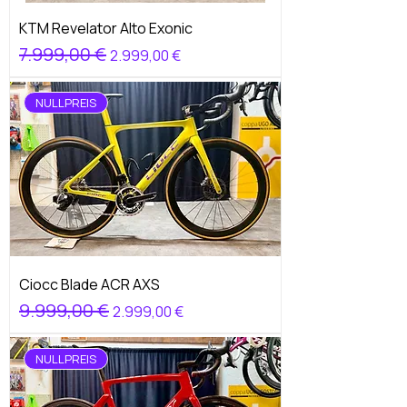
KTM Revelator Alto Exonic
Standardpreis
7.999,00 €
Sale-Preis
2.999,00 €
NULLPREIS
Ciocc Blade ACR AXS
Standardpreis
9.999,00 €
Sale-Preis
2.999,00 €
NULLPREIS