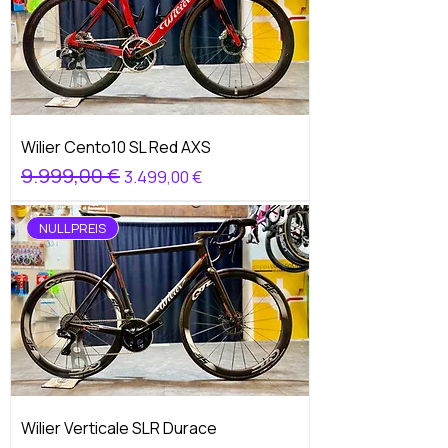
Wilier Cento10 SL Red AXS
Standardpreis
9.999,00 €
Sale-Preis
3.499,00 €
NULLPREIS
Wilier Verticale SLR Durace