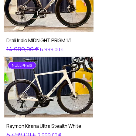
Drali Iridio MIDNIGHT PRISM 1/1
Standardpreis
14.999,00 €
Sale-Preis
6.999,00 €
NULLPREIS
Raymon Kirana Ultra Stealth White
Standardpreis
5.499,00 €
Sale-Preis
2.999,00 €