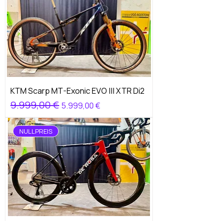
KTM Scarp MT-Exonic EVO ||| XTR Di2
Standardpreis
9.999,00 €
Sale-Preis
5.999,00 €
NULLPREIS