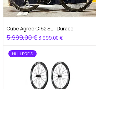
Cube Agree C:62 SLT Durace
Standardpreis
5.999,00 €
Sale-Preis
3.999,00 €
NULLPREIS
QTC SL LIGHT 50/38 Wheelset NUOVE
Standardpreis
2.299,00 €
Sale-Preis
1.399,00 €