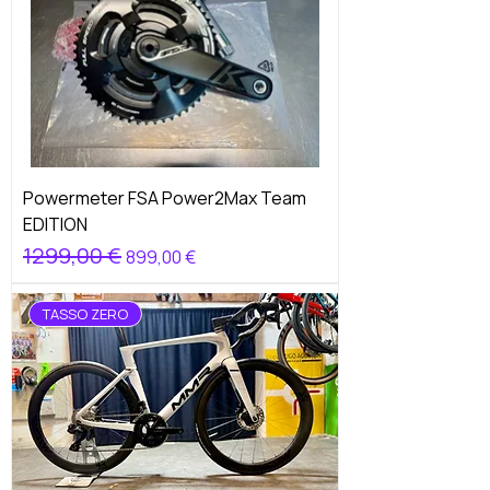
Powermeter FSA Power2Max Team
EDITION
Prezzo regolare
1299,00 €
Prezzo scontato
899,00 €
TASSO ZERO