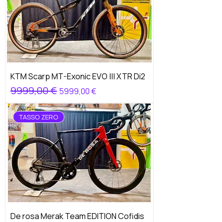
KTM Scarp MT-Exonic EVO ||| XTR Di2
Prezzo regolare
9999,00 €
Prezzo scontato
5999,00 €
TASSO ZERO
De rosa Merak Team EDITION Cofidis