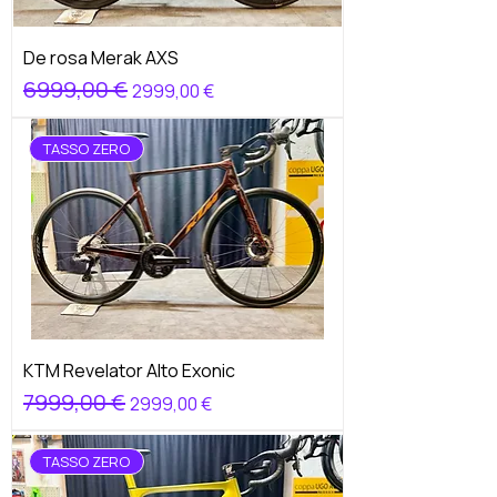
De rosa Merak AXS
Prezzo regolare
6999,00 €
Prezzo scontato
2999,00 €
TASSO ZERO
KTM Revelator Alto Exonic
Prezzo regolare
7999,00 €
Prezzo scontato
2999,00 €
TASSO ZERO