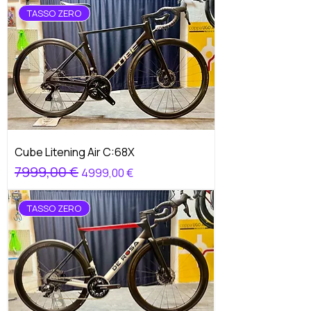
TASSO ZERO
Cube Litening Air C:68X
Prezzo regolare
7999,00 €
Prezzo scontato
4999,00 €
TASSO ZERO