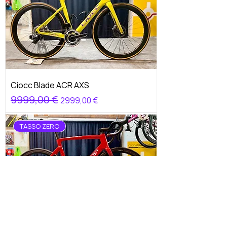
Ciocc Blade ACR AXS
Prezzo regolare
9999,00 €
Prezzo scontato
2999,00 €
TASSO ZERO