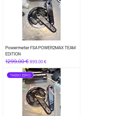
Powermeter FSA POWER2MAX TEAM
EDITION
Prezzo regolare
1299,00 €
Prezzo scontato
899,00 €
TASSO ZERO