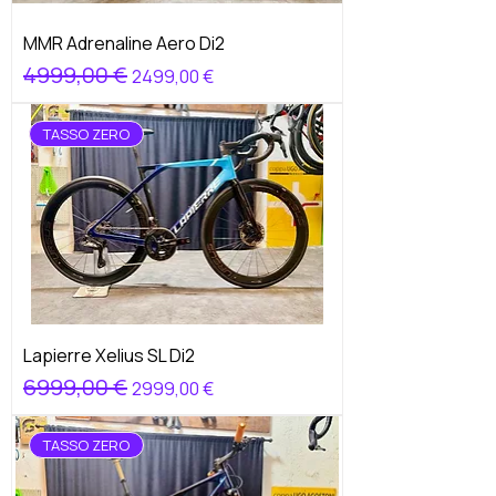
MMR Adrenaline Aero Di2
Prezzo regolare
4999,00 €
Prezzo scontato
2499,00 €
TASSO ZERO
Lapierre Xelius SL Di2
Prezzo regolare
6999,00 €
Prezzo scontato
2999,00 €
TASSO ZERO