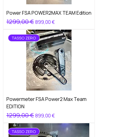
Power FSA POWER2MAX TEAM Edition
Prezzo regolare
1299,00 €
Prezzo scontato
899,00 €
TASSO ZERO
Powermeter FSA Power2 Max Team
EDITION
Prezzo regolare
1299,00 €
Prezzo scontato
899,00 €
TASSO ZERO