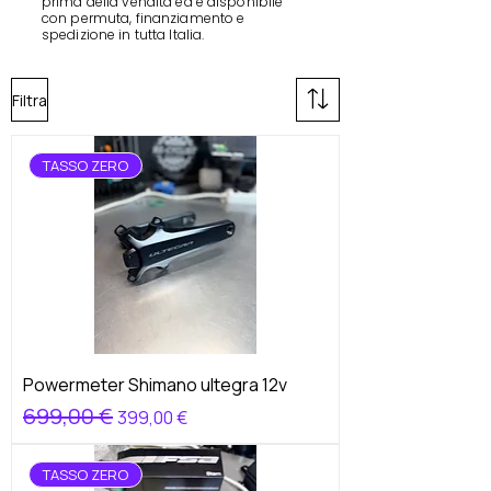
prima della vendita ed è disponibile
con permuta, finanziamento e
spedizione in tutta Italia.
Filtra
TASSO ZERO
Powermeter Shimano ultegra 12v
Prezzo regolare
699,00 €
Prezzo scontato
399,00 €
TASSO ZERO