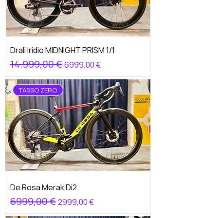
Drali Iridio MIDNIGHT PRISM 1/1
Prezzo regolare
14.999,00 €
Prezzo scontato
6999,00 €
TASSO ZERO
De Rosa Merak Di2
Prezzo regolare
6999,00 €
Prezzo scontato
2999,00 €