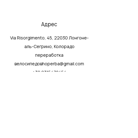
Адрес
Via Risorgimento, 45, 22030 Лонгоне-
аль-Сегрино, Колорадо
переработка
велосипедовhoperba@gmail.com
+39 0315478454
Служба поддержки клиентов
Связаться с нами