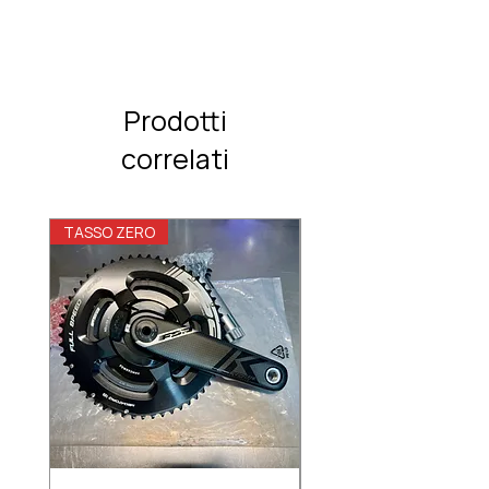
Prodotti
correlati
TASSO ZERO
TASSO ZERO