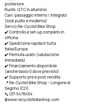
posteriore
Ruote: QTC in alluminio
Cavi: passaggio interno / integrato
(look pulito e moderno)
Servizi Re-Cyclist Bike Shop
✔️ Controllo e set-up completo in
officina
✔️ Spedizione rapida in tutta
Italia/Europa
✔️ Permuta usato (valutazione
immediata)
✔️ Finanziamento disponibile
(anche tasso 0 dove previsto)
✔️ Supporto pre e post vendita
📍 Re-Cyclist Bike Shop – Longone al
Segrino (CO)
📞 031 5478454
🌐 www.recyclistbikeshop.com