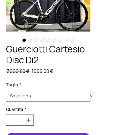
Guerciotti Cartesio
Disc Di2
Prezzo
Prezzo
 3999,00 € 
1999,00 €
regolare
scontato
Taglia
*
Quantità
*