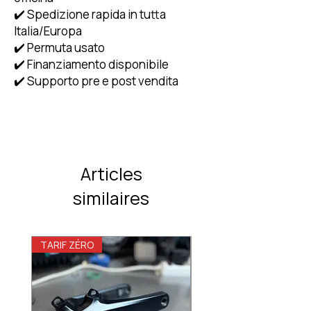
✔️ Spedizione rapida in tutta
Italia/Europa
✔️ Permuta usato
✔️ Finanziamento disponibile
✔️ Supporto pre e post vendita
Articles
similaires
TARIF ZÉRO
TARIF ZÉRO