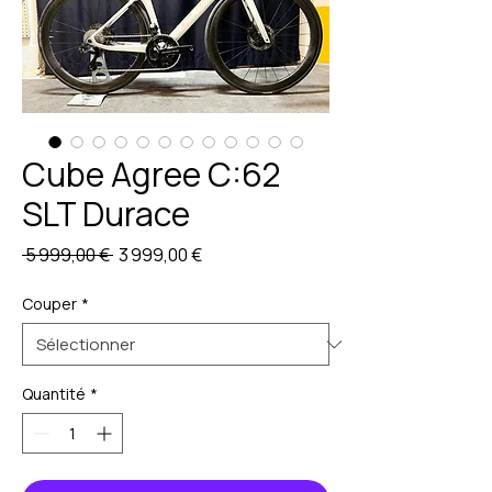
Cube Agree C:62
SLT Durace
Prix
Prix
 5 999,00 € 
3 999,00 €
original
promotionnel
Couper
*
Quantité
*