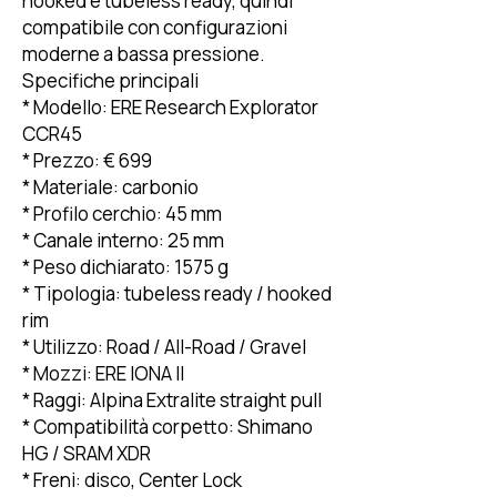
hooked e tubeless ready, quindi
compatibile con configurazioni
moderne a bassa pressione.
Specifiche principali
* Modello: ERE Research Explorator
CCR45
* Prezzo: € 699
* Materiale: carbonio
* Profilo cerchio: 45 mm
* Canale interno: 25 mm
* Peso dichiarato: 1575 g
* Tipologia: tubeless ready / hooked
rim
* Utilizzo: Road / All-Road / Gravel
* Mozzi: ERE IONA II
* Raggi: Alpina Extralite straight pull
* Compatibilità corpetto: Shimano
HG / SRAM XDR
* Freni: disco, Center Lock