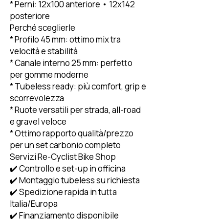
* Perni: 12x100 anteriore • 12x142
posteriore
Perché sceglierle
* Profilo 45 mm: ottimo mix tra
velocità e stabilità
* Canale interno 25 mm: perfetto
per gomme moderne
* Tubeless ready: più comfort, grip e
scorrevolezza
* Ruote versatili per strada, all-road
e gravel veloce
* Ottimo rapporto qualità/prezzo
per un set carbonio completo
Servizi Re-Cyclist Bike Shop
✔️ Controllo e set-up in officina
✔️ Montaggio tubeless su richiesta
✔️ Spedizione rapida in tutta
Italia/Europa
✔️ Finanziamento disponibile