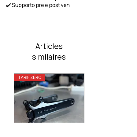
✔️ Supporto pre e post ven
Articles
similaires
TARIF ZÉRO
TARIF ZÉRO