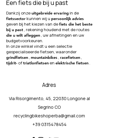
Een fiets die bij u past
Dankzij onze
in de
uitgebreide ervaring
kunnen wij u
fietssector
persoonlijk
advies
geven bij het kiezen van de
fiets die het beste
, rekening houdend met de routes
bij u past
, uw afmetingen en uw
die u wilt afleggen
budgetvoorkeuren.
In onze winkel vindt u een selectie
gespecialiseerde fietsen, waaronder
,
,
,
grindfietsen
mountainbikes
racefietsen
of
en
.
tijdrit-
triatlonfietsen
elektrische fietsen
Adres
Via Risorgimento, 45, 22030 Longone al
Segrino CO
recyclingbikeshoperba@gmail.com
+39 0315478454