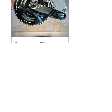
Powermeter FSA
BMC Teammachine 
Power2Max Team
01 Team EDITION
EDITION
通常価格
€11,999.00
通常価格
セール価格
€1,299.00
€899.00
Indirizzo
Via Risorgimento, 45, 22030 Longone al