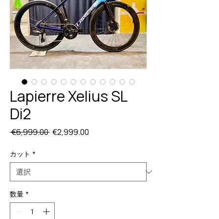
Lapierre Xelius SL
Di2
通
セ
 €6,999.00 
€2,999.00
常
ー
価
ル
カット
*
格
価
格
数量
*