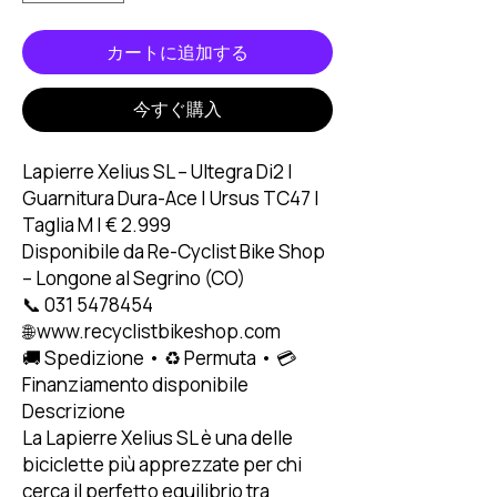
カートに追加する
今すぐ購入
Lapierre Xelius SL – Ultegra Di2 |
Guarnitura Dura-Ace | Ursus TC47 |
Taglia M | € 2.999
Disponibile da Re-Cyclist Bike Shop
– Longone al Segrino (CO)
📞 031 5478454
🌐 www.recyclistbikeshop.com
🚚 Spedizione • ♻️ Permuta • 💳
Finanziamento disponibile
Descrizione
La Lapierre Xelius SL è una delle
biciclette più apprezzate per chi
cerca il perfetto equilibrio tra