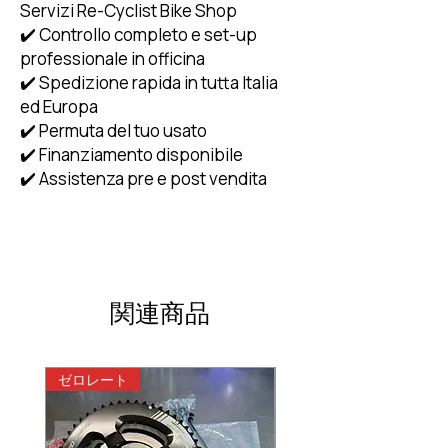
Servizi Re-Cyclist Bike Shop
✔️ Controllo completo e set-up
professionale in officina
✔️ Spedizione rapida in tutta Italia
ed Europa
✔️ Permuta del tuo usato
✔️ Finanziamento disponibile
✔️ Assistenza pre e post vendita
関連商品
ゼロレート
ゼロレート