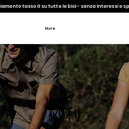
iamento tasso 0 su tutte le bici - senza interessi e 
More
砂利