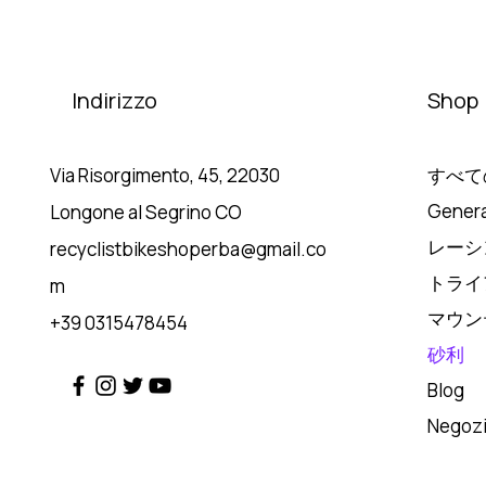
Indirizzo
Shop
Via Risorgimento, 45, 22030
すべて
Genera
Longone al Segrino CO
レーシ
recyclistbikeshoperba@gmail.co
トライ
m
マウン
+39 0315478454
砂利
Blog
Negoz