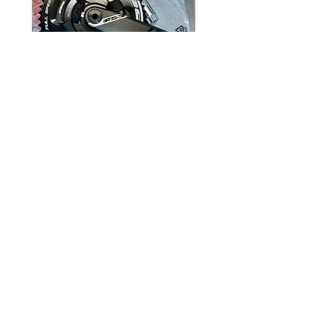
Powermeter FSA
BMC Teammachine 
Power2Max Team
01 Team EDITION
EDITION
通常価格
€11,999.00
通常価格
セール価格
€1,299.00
€899.00
Indirizzo
Via Risorgimento, 45, 22030 Longone al