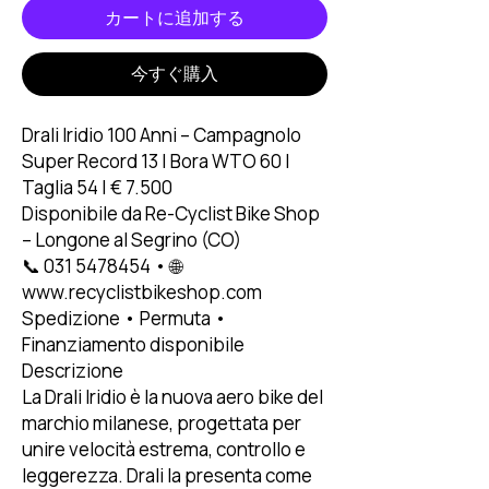
カートに追加する
今すぐ購入
Drali Iridio 100 Anni – Campagnolo
Super Record 13 | Bora WTO 60 |
Taglia 54 | € 7.500
Disponibile da Re-Cyclist Bike Shop
– Longone al Segrino (CO)
📞 031 5478454 • 🌐
www.recyclistbikeshop.com
Spedizione • Permuta •
Finanziamento disponibile
Descrizione
La Drali Iridio è la nuova aero bike del
marchio milanese, progettata per
unire velocità estrema, controllo e
leggerezza. Drali la presenta come