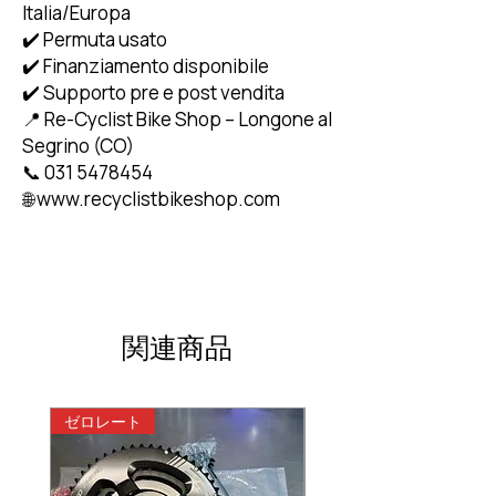
Italia/Europa
✔️ Permuta usato
✔️ Finanziamento disponibile
✔️ Supporto pre e post vendita
📍 Re-Cyclist Bike Shop – Longone al
Segrino (CO)
📞 031 5478454
🌐 www.recyclistbikeshop.com
関連商品
ゼロレート
ゼロレート