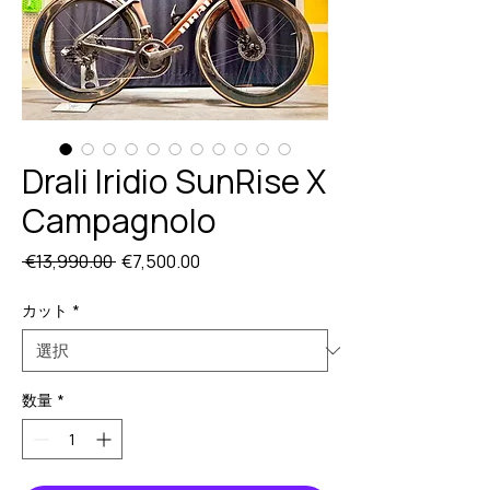
Drali Iridio SunRise X
Campagnolo
通
セ
 €13,990.00 
€7,500.00
常
ー
価
ル
カット
*
格
価
格
数量
*