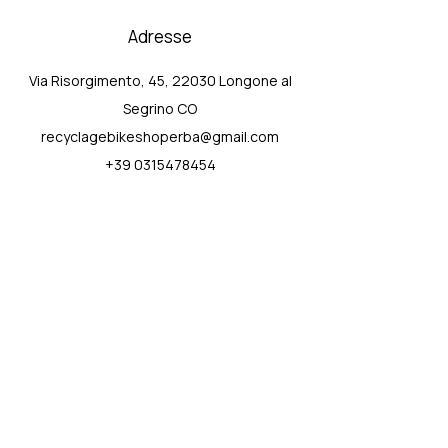
Adresse
Via Risorgimento, 45, 22030 Longone al
Segrino CO
recyclagebikeshoperba@gmail.com
+39 0315478454
Assistenza
Contactez-nous
Centre d'aide
À propos de nous