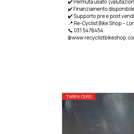
✔️ Permuta usato (valutazio
✔️ Finanziamento disponibile
✔️ Supporto pre e post vend
📍 Re-Cyclist Bike Shop – Lo
📞 031 5478454
🌐 www.recyclistbikeshop.c
TARIFA CERO