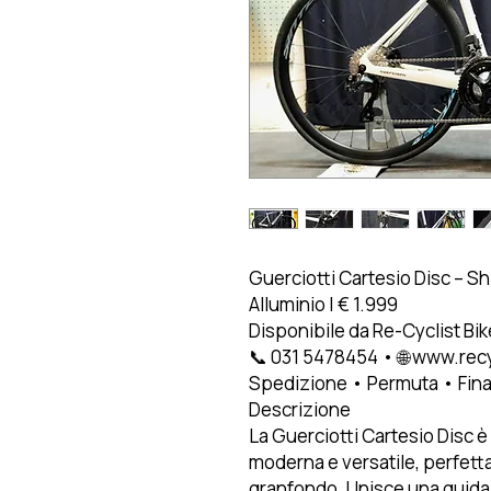
Guerciotti Cartesio Disc – S
Alluminio | € 1.999
Disponibile da Re-Cyclist Bi
📞 031 5478454 • 🌐 www.re
Spedizione • Permuta • Fin
Descrizione
La Guerciotti Cartesio Disc è
moderna e versatile, perfetta
granfondo. Unisce una guida 