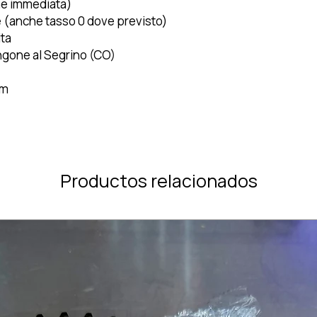
ne immediata)
 (anche tasso 0 dove previsto)
ita
ngone al Segrino (CO)
om
Productos relacionados