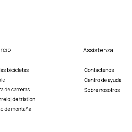
rcio
Assistenza
as bicicletas
Contáctenos
le
Centro de ayuda
ta de carreras
Sobre nosotros
reloj de triatlón
mo de montaña