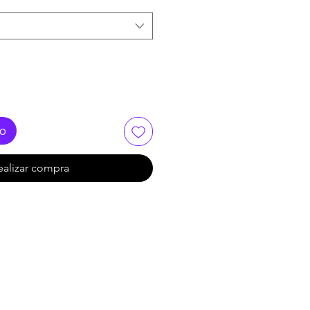
oferta
to
ealizar compra