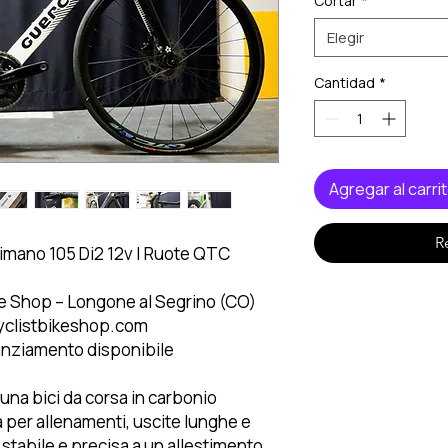
Cortar
*
Elegir
Cantidad
*
Agregar al carri
R
himano 105 Di2 12v | Ruote QTC
ke Shop – Longone al Segrino (CO)
cyclistbikeshop.com
anziamento disponibile
 una bici da corsa in carbonio
 per allenamenti, uscite lunghe e
stabile e precisa a un allestimento