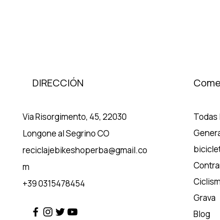
DIRECCIÓN
Come
Via Risorgimento, 45, 22030
Todas l
Genera
Longone al Segrino CO
bicicle
reciclajebikeshoperba@gmail.co
Contrar
m
Ciclis
+39 0315478454
Grava
Blog