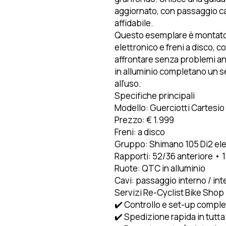
aggiornato, con passaggio c
affidabile.
Questo esemplare è montato 
elettronico e freni a disco, c
affrontare senza problemi an
in alluminio completano un s
all’uso.
Specifiche principali
Modello: Guerciotti Cartesio
Prezzo: € 1.999
Freni: a disco
Gruppo: Shimano 105 Di2 ele
Rapporti: 52/36 anteriore • 
Ruote: QTC in alluminio
Cavi: passaggio interno / int
Servizi Re-Cyclist Bike Shop
✔️ Controllo e set-up complet
✔️ Spedizione rapida in tutta