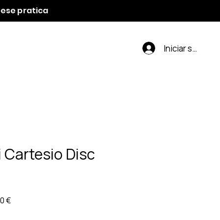
spese pratica
Iniciar sesión
i Cartesio Disc
Precio
0 €
de