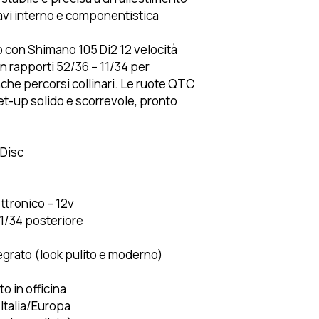
avi interno e componentistica
con Shimano 105 Di2 12 velocità
on rapporti 52/36 – 11/34 per
che percorsi collinari. Le ruote QTC
et-up solido e scorrevole, pronto
 Disc
ttronico – 12v
11/34 posteriore
egrato (look pulito e moderno)
o in officina
 Italia/Europa