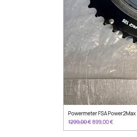
Powermeter FSA Power2Max
Precio
Precio de oferta
1299,00 €
899,00 €