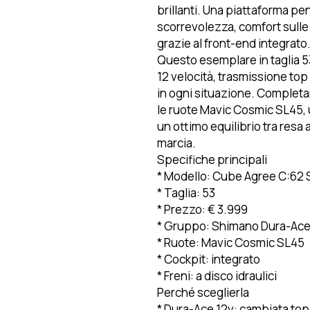
brillanti. Una piattaforma pen
scorrevolezza, comfort sulle
grazie al front-end integrato
Questo esemplare in taglia 5
12 velocità, trasmissione top
in ogni situazione. Completan
le ruote Mavic Cosmic SL45, 
un ottimo equilibrio tra resa a
marcia.
Specifiche principali
* Modello: Cube Agree C:62 
* Taglia: 53
* Prezzo: € 3.999
* Gruppo: Shimano Dura-Ace
* Ruote: Mavic Cosmic SL45
* Cockpit: integrato
* Freni: a disco idraulici
Perché sceglierla
* Dura-Ace 12v: cambiata top