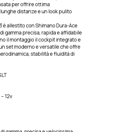
sata per offrire ottima
 lunghe distanze e un look pulito
.
3 è allestito con Shimano Dura-Ace
 di gamma precisa, rapida e affidabile
o il montaggio il cockpit integrato e
un set moderno e versatile che offre
erodinamica, stabilità e fluidità di
SLT
 – 12v
 di gamma, precisa e velocissima