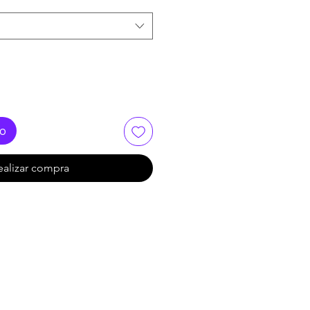
oferta
to
ealizar compra