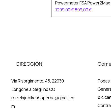
Powermeter FSA Power2Max
Precio
Precio de oferta
1299,00 €
899,00 €
DIRECCIÓN
Come
Via Risorgimento, 45, 22030
Todas l
Genera
Longone al Segrino CO
bicicle
reciclajebikeshoperba@gmail.co
Contrar
m