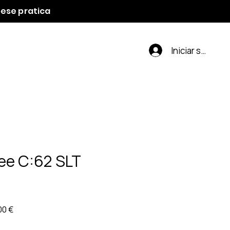
spese pratica
Iniciar sesión
ee C:62 SLT
Precio
00 €
de