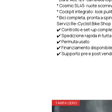
* Cosmic SL45: ruote scorrevo
* Cockpit integrato: look pu
* Bici completa, pronta a spi
Servizi Re-Cyclist Bike Shop
✔️ Controllo e set-up complet
✔️ Spedizione rapida in tutta
✔️ Permuta usato
✔️ Finanziamento disponibil
✔️ Supporto pre e post vend
TARIFA CERO