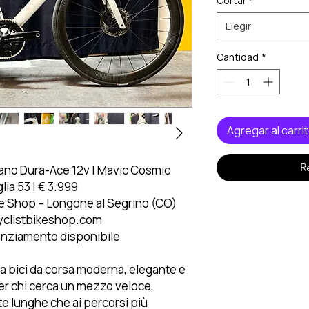
Cortar
*
Elegir
Cantidad
*
Agregar al carri
R
ano Dura-Ace 12v | Mavic Cosmic
lia 53 | € 3.999
ke Shop – Longone al Segrino (CO)
cyclistbikeshop.com
anziamento disponibile
a bici da corsa moderna, elegante e
per chi cerca un mezzo veloce,
ite lunghe che ai percorsi più