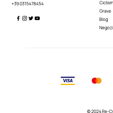
Ciclis
+39 0315478454
Grava
Blog
Negoz
© 2024
Re-Cy