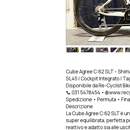
Cube Agree C:62 SLT – Shim
SL45 | Cockpit Integrato | Tag
Disponibile da Re-Cyclist Bi
📞 031 5478454 • 🌐 www.re
Spedizione • Permuta • Fin
Descrizione
La Cube Agree C:62 SLT è un
super equilibrata, perfetta 
reattivo e adatto sia alle usc