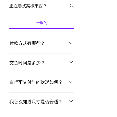
一般的
付款方式有哪些？
您可以通过信用卡/借记卡或普通/即时银
行转账直接从网站付款。付款处理完毕
交货时间是多少？
后，我们将在下面答复中指定的时间内
处理订单。 如果是专人交付，您可以支
您无需等待！一旦谈判结束，您的自行
付 20% 的押金并在交付时支付剩余部分
车将立即可用，以供专人领取。至于运
自行车交付时的状况如何？
以冻结您的自行车。
输，我们准备包裹的时间约为 2 个工作
日，运输时间约为 2/3 天。
每辆自行车在出售前都经过严格的检
查。一些示例包括使用扭矩扳手拧紧螺
我怎么知道尺寸是否合适？
钉以避免损坏碳部件。或调整齿轮以及
检查转向和中轴轴承。没有遗漏任何东
请随时询问所有可用信息。我们随时为