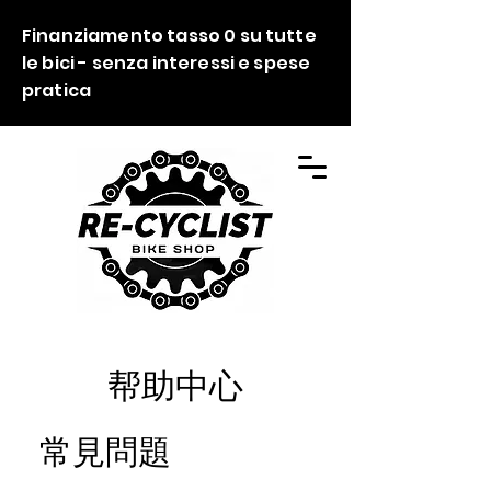
Finanziamento tasso 0 su tutte
le bici - senza interessi e spese
pratica
帮助中心
常見問題