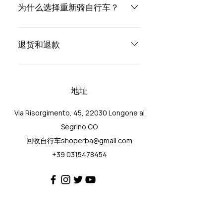
西。
您服务。永远记住，自行车必须适应车
为什么选择重新骑自行车？
主，而不是相反。联系我们，我们将为
您提供自行车的几何形状。
您将以低得多的价格获得一辆有保证的
二手自行车，并安心地收到一辆保养齐
退货和退款
全、最重要的是安全的自行车。从私人
那里购买二手自行车很方便，但如果您
如果您因任何原因需要退货或换货，我
没有正确的知识，总会隐藏许多陷阱。
们随时为您提供帮助！我们在收到您的
地址
订单后14 天内提供免费退货或换货。您
可以退回产品以换取购物券、其他产品
Via Risorgimento, 45, 22030 Longone al
或使用原始付款方式直接退款。我们要
求您注意我们的退货和换货政策的以下
Segrino CO
例外情况：折扣商品是最终的，不能退
回收自行车shoperba@gmail.com
货或换货退回的物品不得被使用和/或修
+39 0315478454
改退回的物品必须没有明显的磨损或使
用迹象。要发起退货或换货，请完成以
下步骤：通过电话联系我们提供购买的
自行车类型和车架号贵公司的联系信息
以供进一步询问