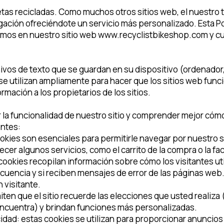
letas recicladas. Como muchos otros sitios web, el nuestro 
gación ofreciéndote un servicio más personalizado. Esta Po
zamos en nuestro sitio web
www.recyclistbikeshop.com
y c
vos de texto que se guardan en su dispositivo (ordenador, 
s se utilizan ampliamente para hacer que los sitios web fun
mación a los propietarios de los sitios.
 la funcionalidad de nuestro sitio y comprender mejor cómo
entes:
kies son esenciales para permitirle navegar por nuestro sit
cer algunos servicios, como el carrito de la compra o la fa
ookies recopilan información sobre cómo los visitantes uti
cuencia y si reciben mensajes de error de las páginas web.
 visitante.
ten que el sitio recuerde las elecciones que usted realiz
 encuentra) y brindan funciones más personalizadas.
idad: estas cookies se utilizan para proporcionar anuncios