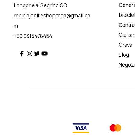
Genera
Longone al Segrino CO
bicicle
reciclajebikeshoperba@gmail.co
Contrar
m
Ciclis
+39 0315478454
Grava
Blog
Negoz