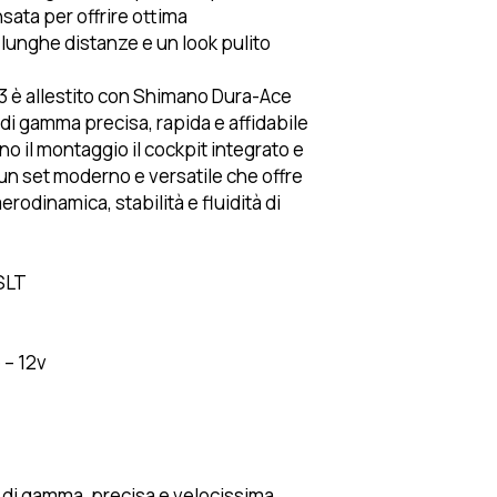
sata per offrire ottima
 lunghe distanze e un look pulito
.
3 è allestito con Shimano Dura-Ace
 di gamma precisa, rapida e affidabile
o il montaggio il cockpit integrato e
un set moderno e versatile che offre
erodinamica, stabilità e fluidità di
SLT
 – 12v
 di gamma, precisa e velocissima