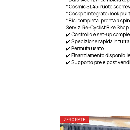
* Cosmic SL45: ruote scorrevo
* Cockpit integrato: look pu
* Bici completa, pronta a spi
Servizi Re-Cyclist Bike Shop
✔️ Controllo e set-up complet
✔️ Spedizione rapida in tutta
✔️ Permuta usato
✔️ Finanziamento disponibil
✔️ Supporto pre e post vend
ZERO RATE