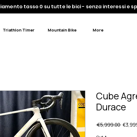
iamento tasso 0 su tutte le bici - senza interessi e 
Triathlon Timer
Mountain Bike
More
Cube Agr
Durace
Regula
 €5,999.00 
€3,99
Price