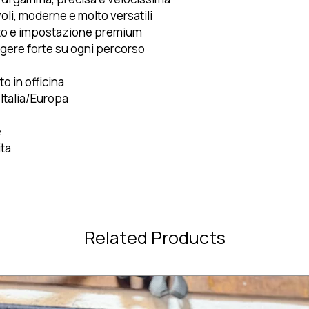
li, moderne e molto versatili
lito e impostazione premium
ngere forte su ogni percorso
o in officina
 Italia/Europa
e
ita
Related Products