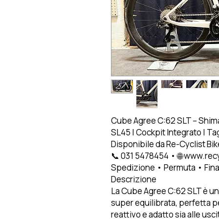
Cube Agree C:62 SLT – Shim
SL45 | Cockpit Integrato | Tag
Disponibile da Re-Cyclist Bi
📞 031 5478454 • 🌐 www.re
Spedizione • Permuta • Fin
Descrizione
La Cube Agree C:62 SLT è un
super equilibrata, perfetta 
reattivo e adatto sia alle usc