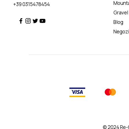
Mounta
+39 0315478454
Gravel
Blog
Negoz
© 2024
Re-