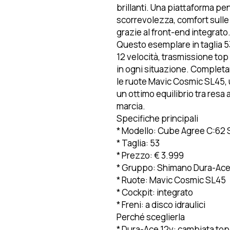
brillanti. Una piattaforma pen
scorrevolezza, comfort sulle
grazie al front-end integrato
Questo esemplare in taglia 5
12 velocità, trasmissione top
in ogni situazione. Completan
le ruote Mavic Cosmic SL45, 
un ottimo equilibrio tra resa a
marcia.
Specifiche principali
* Modello: Cube Agree C:62 
* Taglia: 53
* Prezzo: € 3.999
* Gruppo: Shimano Dura-Ace
* Ruote: Mavic Cosmic SL45
* Cockpit: integrato
* Freni: a disco idraulici
Perché sceglierla
* Dura-Ace 12v: cambiata top