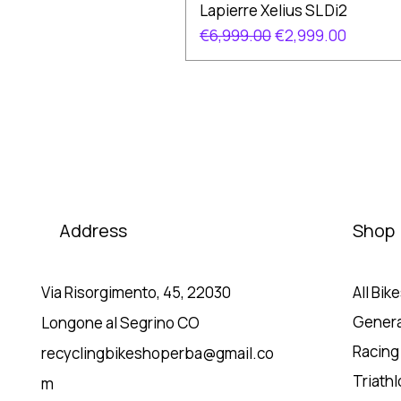
Lapierre Xelius SL Di2
Regular Price
Sale Price
€6,999.00
€2,999.00
Address
Shop
Via Risorgimento, 45, 22030
All Bik
Genera
Longone al Segrino CO
Racing
recyclingbikeshoperba@gmail.co
Triath
m