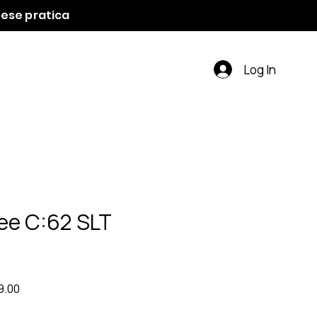
spese pratica
Log In
ee C:62 SLT
r
Sale
9.00
Price