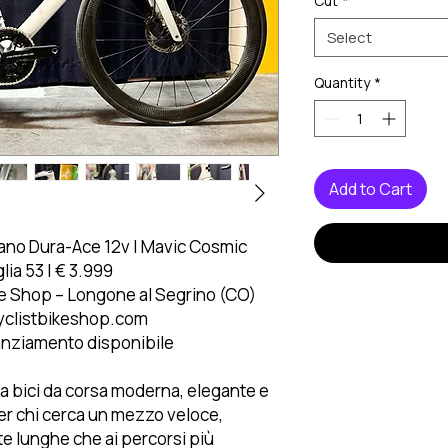
Cut
*
Select
Quantity
*
Add to Cart
ano Dura-Ace 12v | Mavic Cosmic
lia 53 | € 3.999
ke Shop – Longone al Segrino (CO)
cyclistbikeshop.com
anziamento disponibile
a bici da corsa moderna, elegante e
per chi cerca un mezzo veloce,
ite lunghe che ai percorsi più