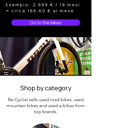
Esempio: 2.999 € / 18 mesi
= circa 166,60 € al mese
Go to the bikes
Shop by category
Re-Cyclist sells used road bikes, used
mountain bikes and used e-bikes from
top brands.