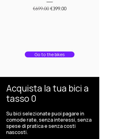
Regular Price
Sale Price
€699.00
€399.00
Go to the bikes
Acquista la tua bici a
tasso 0
Su bici selezionate puoi pagare in
comode rate, senza interessi, senza
spese di pratica e senza costi
nascosti.