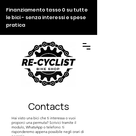
Finanziamento tasso 0 su tutte
le bici - senza interessi e spese
pratica
Contacts
Hai visto una bici che ti interessa o vuoi
proporci una permuta? Scrivici tramite il
modulo, WhatsApp o telefono: ti
risponderemo appena possibile negli orari di