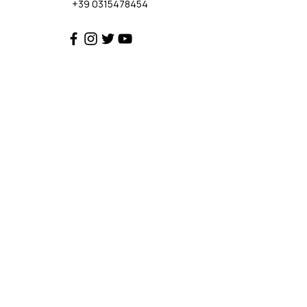
+39 0315478454
Customer Support
Contact Us
Help Center
About Us
Policy
Privacy Policy
Cookie Policy